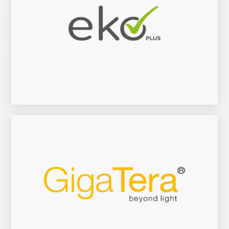
Zur Website
Pyeongchang Winter-Olympic-Stadion.
Darunter das Yankee Station in New York, das Borussia-Dortmund-Stadion oder das
spezialisiert. Weltweit wurden die Produkte in namenhaften Komplexen installiert.
Unternehmen hat sich auf Sport-, Flood-, High Bay-, und Low Bay Lighting
GigaTera ist ein Hersteller von hochwertigen LED Beleuchtungssystemen. Das