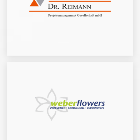
Zur Website
Unternehmensberatung in nahezu allen Branchen.
auf die Einführung und Integration von Managementsystemen spezialisierte
Die Dr. Reimann Projektmanagementgesellschaft ist eine seit mehr als 30 Jahren
Zur Website
Großhandel und Blumenshops.
des Großunternehmers liegen in den Bereichen: Produktion, Fahrverkauf,
rund um die Pflanze und dies mit wachsendem Erfolg. Die vier Kernkompetenzen
Seit 1870 und fünf Generationen steht der Name für Qualität und Zuverlässigkeit