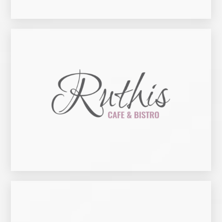
Zur Website
genießen.
In der tollen Ambiente können sie die natürlich verarbeiteten Mahlzeiten
kulinarische Köstlichkeiten aus der glutenfreien Küche und vieles mehr angeboten.
Im Startup "Ruthis - Café & Bistro", welches im Januar 2018 eröffnen wird, werden