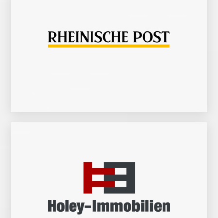
(NpW) und RP ONLINE mobile (NpW)
*Quelle: Media Tenor 1 HJ 2017 | best for planning 2017 I; Nettoreichweite Regierungsbezirke Düsseldorf und Köln: Rheinische Post Gesamt (LpW), RP ONLINE
unüberhörbar.
unserer Region machen uns erfolgreich. Unser Bekenntnis zu kompromissloser Qualität und unsere Meinungsstärke machen uns in ganz Deutschland
Berlin, den deutschen und den internationalen Metropolen, was die Welt, die Nation und die Region bewegt. Unsere Offenheit für das Neue und die Vielfalt
internationalem Horizont. Rund um die Uhr berichten mehr als 290 Redakteure aus Düsseldorf und der Region, aus dem Bergischen und vom Niederrhein, aus
Region. Seit über 70 Jahren sind wir dem Rheinland und den Rheinländern verbunden und vereinen seit jeher lokale Nähe mit nationalem und
Stimme des Westens verstehen wir uns als Sprachrohr für die Menschen in Deutschlands bevölkerungsreichster und wirtschaftlich machtvollster
oder per App – unsere vielseitigen analogen und digitalen Angebote inspirieren und bereichern regelmäßig das Leben von 1.708.000* Rheinländern. Als
Deutschland*. Sie steht für ein verlässliches und qualitativ hochwertiges journalistisches Angebot auf allen Kanälen: Ob per Zeitung, über unsere Website
Die Rheinische Post ist heute die wichtigste multimediale Medienmarke im Rheinland und die Nr. 1 der meistzitierten regionalen Tageszeitungen in
Die Rheinische Post ist die Stimme des Westens: Im Rheinland unverzichtbar – bundesweit unüberhörbar!
Zur Website
Zeitspanne zu vermitteln.
Immobilie zu einem bestmöglichen Preis innerhalb der kürzest möglichen
Immobilie bestmöglich zu vermarkten. Für das Maklerbüro bedeute das, ihre
Der professionelle Immobilienmakler versteht sich mit einem klaren Auftrag: ihre