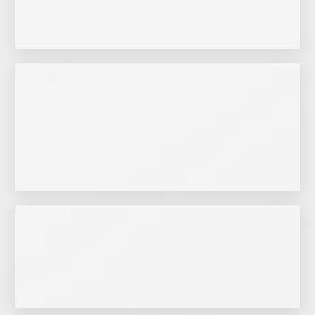
Zur Website
Netzwerk mit Partnerwerken aufbauen.
spezialisiert. In den letzten Jahren konnte sie ein hervorragendes europäisches
Terralitha ist auf die Auswahl und Lieferung von hochwertigen Substraten
Zur Website