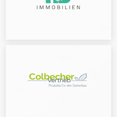
Vermietung tätig.
Haus und Darlehen Immobilien ist seit 2019 in den Bereichen Verkauf und
Zur Website
Preis-Leistungsverhältnis an. Qualität staht an erster Stelle.
Kostenstruktur bieten wir Produkte für den Gartenbau zu einem besonders gutem
Betrieb zu entwickeln und bauen so auf nachhaltigen Erfolg. Durch unsere geringe
Kunden gemeinsam die passenden Artikel für seine Vermarktung und seinen
betreut den professionellen Gartenbau. Grundsätzlich versuchen wir mit dem
Die Handelsvertretung und Großhandelsfirma existiert nun seit über 10 Jahren und