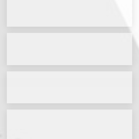
gemacht werden.
Geschäftsmodelle und –Strategien entsprechend flexibel und anpassungsfähig
Rexcon hilft ihnen, einen Erfolg daraus zu machen, indem bestehende
Die Märkte und die Technologien entwickeln sich mit stetig zunehmendem Tempo.