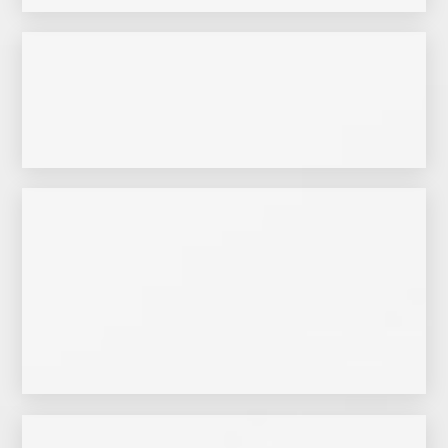
Hausverwaltungsgesellschaften zusammen.
sie mit großen Facility-Management-Konzernen und
sich ausschließlich auf das Segment Bauendreinigung spezialisiert. Zudem arbeiten
Die Firma Rhein-Werk wurde 2011 in Düsseldorf gegründet. Das Unternehmen hat
Zur Website
verstehen sich da von selbst.
Qualitätskontrollen, ansprechende Präsentation und kompromisslose Transparenz
einer Fülle modernster Einkaufsideen zu überraschen. Sorgfältige
Familienunternehmen macht es Spaß, sie täglich mit neuen Auszeichnungen und
Ob deutscher Handelspreis, Supermarkt des Jahres oder beste Weinabteilung: Dem