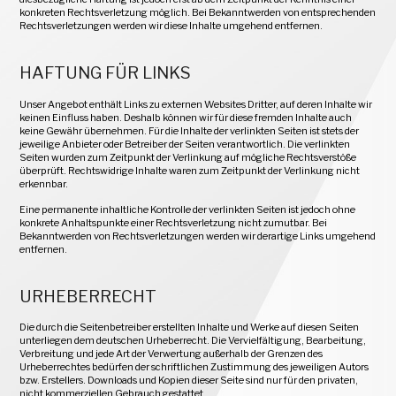
konkreten Rechtsverletzung möglich. Bei Bekanntwerden von entsprechenden
Rechtsverletzungen werden wir diese Inhalte umgehend entfernen.
HAFTUNG FÜR LINKS
Unser Angebot enthält Links zu externen Websites Dritter, auf deren Inhalte wir
keinen Einfluss haben. Deshalb können wir für diese fremden Inhalte auch
keine Gewähr übernehmen. Für die Inhalte der verlinkten Seiten ist stets der
jeweilige Anbieter oder Betreiber der Seiten verantwortlich. Die verlinkten
Seiten wurden zum Zeitpunkt der Verlinkung auf mögliche Rechtsverstöße
überprüft. Rechtswidrige Inhalte waren zum Zeitpunkt der Verlinkung nicht
erkennbar.
Eine permanente inhaltliche Kontrolle der verlinkten Seiten ist jedoch ohne
konkrete Anhaltspunkte einer Rechtsverletzung nicht zumutbar. Bei
Bekanntwerden von Rechtsverletzungen werden wir derartige Links umgehend
entfernen.
URHEBERRECHT
Die durch die Seitenbetreiber erstellten Inhalte und Werke auf diesen Seiten
unterliegen dem deutschen Urheberrecht. Die Vervielfältigung, Bearbeitung,
Verbreitung und jede Art der Verwertung außerhalb der Grenzen des
Urheberrechtes bedürfen der schriftlichen Zustimmung des jeweiligen Autors
bzw. Erstellers. Downloads und Kopien dieser Seite sind nur für den privaten,
nicht kommerziellen Gebrauch gestattet.