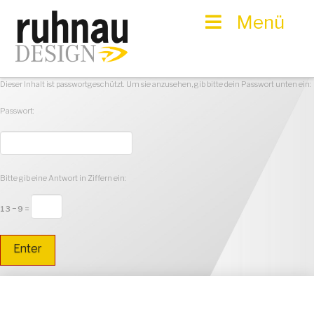
Menü
Dieser Inhalt ist passwortgeschützt. Um sie anzusehen, gib bitte dein Passwort unten ein:
Passwort:
Bitte gib eine Antwort in Ziffern ein:
13 − 9 =