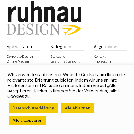
Spezialitäten
Kategorien
Allgemeines
Corporate Design
Startseite
Kontakt
Online Medien
Leistungsübersicht
Impressum
Druckmedien
Mediendesigner Janis
Datenschutzerklärung
Ruhnau
Filmmedien
Haftungsausschluss
Wir verwenden auf unserer Website Cookies, um Ihnen die
Referenzen
Virtual Design
Qualifikationen
Empfehlungen
relevanteste Erfahrung zu bieten, indem wir uns an Ihre
Crossmedien
Skills
Kunden
Präferenzen und Besuche erinnern. Indem Sie auf „Alle
akzeptieren“ klicken, stimmen Sie der Verwendung aller
Cookies zu.
Datenschutzerklärung
Alle Ablehnen
Ihr Mediendesigner
Alle akzeptieren