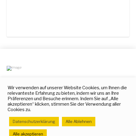
Spezialitäten
Kategorien
Allgemeines
Wir verwenden auf unserer Website Cookies, um Ihnen die
relevanteste Erfahrung zu bieten, indem wir uns an Ihre
Corporate Design
Startseite
Kontakt
Online Medien
Leistungsübersicht
Impressum
Präferenzen und Besuche erinnern. Indem Sie auf „Alle
Druckmedien
Mediendesigner Janis
Datenschutzerklärung
akzeptieren“ klicken, stimmen Sie der Verwendung aller
Ruhnau
Filmmedien
Haftungsausschluss
Cookies zu.
Referenzen
Virtual Design
Qualifikationen
Empfehlungen
Crossmedien
Skills
Kunden
Datenschutzerklärung
Alle Ablehnen
Alle akzeptieren